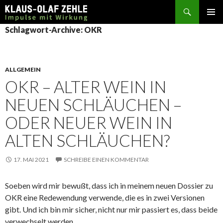
Suchen
SPRINGE
Schlagwort-Archive: OKR
ZUM
INHALT
ALLGEMEIN
OKR – ALTER WEIN IN
NEUEN SCHLÄUCHEN –
ODER NEUER WEIN IN
ALTEN SCHLÄUCHEN?
17. MAI 2021
SCHREIBE EINEN KOMMENTAR
Soeben wird mir bewußt, dass ich in meinem neuen Dossier zu
OKR eine Redewendung verwende, die es in zwei Versionen
gibt. Und ich bin mir sicher, nicht nur mir passiert es, dass beide
verwechselt werden.