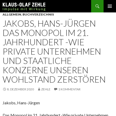
Suchen
SPRINGE
ALLGEMEIN
,
BUCHVERZEICHNIS
ZUM
JAKOBS, HANS-JÜRGEN
INHALT
DAS MONOPOL IM 21.
JAHRHUNDERT -WIE
PRIVATE UNTERNEHMEN
UND STAATLICHE
KONZERNE UNSEREN
WOHLSTAND ZERSTÖREN
8. DEZEMBER 2020
ZEHLE
1 KOMMENTAR
Jakobs, Hans-Jürgen
Das Monopol im 21. Jahrhundert -Wie private Unternehmen