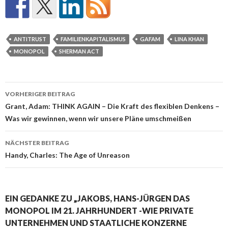
ANTITRUST
FAMILIENKAPITALISMUS
GAFAM
LINA KHAN
MONOPOL
SHERMAN ACT
Beitrags-
VORHERIGER BEITRAG
Navigation
Grant, Adam: THINK AGAIN – Die Kraft des flexiblen Denkens –
Was wir gewinnen, wenn wir unsere Pläne umschmeißen
NÄCHSTER BEITRAG
Handy, Charles: The Age of Unreason
EIN GEDANKE ZU „JAKOBS, HANS-JÜRGEN DAS
MONOPOL IM 21. JAHRHUNDERT -WIE PRIVATE
UNTERNEHMEN UND STAATLICHE KONZERNE