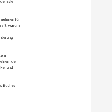
 dem sie
ernehmen für
kraft, warum
orderung
esem
 einem der
iker und
es Buches