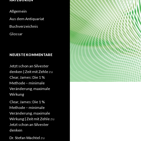
Allgemein
Aus dem Antiquariat
Buchverzeichnis
Glossar
NEUESTE KOMMENTARE
Jetzt schon an Silvester
denken | Zeit mit Zehle
zu
Clear, James: Die 1 %
Methode – minimale
Veränderung, maximale
Wirkung
Clear, James: Die 1 %
Methode – minimale
Veränderung, maximale
Wirkung | Zeit mit Zehle
zu
Jetzt schon an Silvester
denken
Dr. Stefan Wachtel
zu