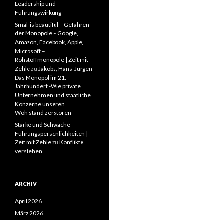
Leadership und
Führungswirkung
Small is beautiful – Gefahren
der Monopole – Google,
Amazon, Facebook, Apple,
Microsoft –
Rohstoffmonopole | Zeit mit
Zehle
zu
Jakobs, Hans-Jürgen
Das Monopol im 21.
Jahrhundert -Wie private
Unternehmen und staatliche
Konzerne unseren
Wohlstand zerstören
Starke und Schwache
Führungspersönlichkeiten |
Zeit mit Zehle
zu
Konflikte
verstehen
ARCHIV
April 2026
März 2026