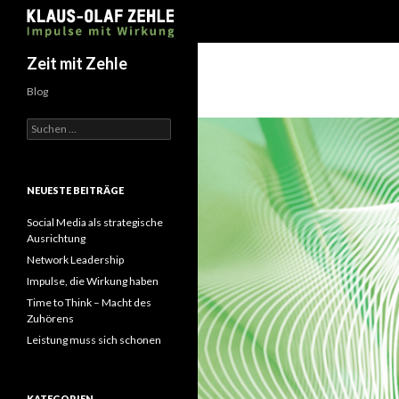
Suchen
Zeit mit Zehle
Blog
Suchen
nach:
NEUESTE BEITRÄGE
Social Media als strategische
Ausrichtung
Network Leadership
Impulse, die Wirkung haben
Time to Think – Macht des
Zuhörens
Leistung muss sich schonen
KATEGORIEN